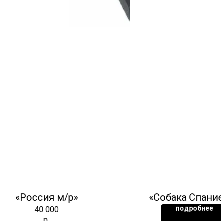
«Россия м/р»
«Собака Спани
подробнее
40 000
р.