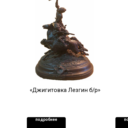
«Джигитовка Лезгин б/р»
подробнее
п