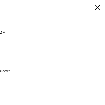
р»
ая сажа