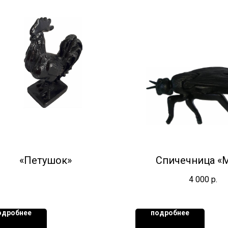
«Петушок»
Спичечница «
4 000
р.
одробнее
подробнее