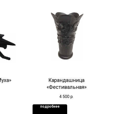
Муха»
Карандашница
«Фестивальная»
4 500
р.
подробнее